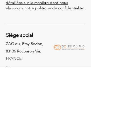
détaillées sur la manière dont nous
élaborons notre politique de confidentialité.
Siège social
ZAC du, Fray Redon,
83136 Rocbaron Var,
FRANCE
Réseaux sociaux
Facebook
Instagram
LinkedIn
Questions
Pour vos questions, veuillez
utiliser le bouton suivant
Nous contacter
ou nous appeler